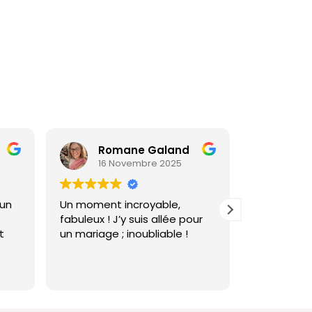
Romane Galand
16 Novembre 2025
29 
 un
Un moment incroyable,
Nous avons
fabuleux ! J’y suis allée pour
union au C
t
un mariage ; inoubliable !
Beaumetan
2025, et c
 et
magique ! 
Lire la suite
Nathalie e
adorables 