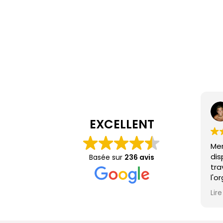
EXCELLENT
Mer
dis
Basée sur
236 avis
tra
l'o
mag
Lire
mét
mai
bie