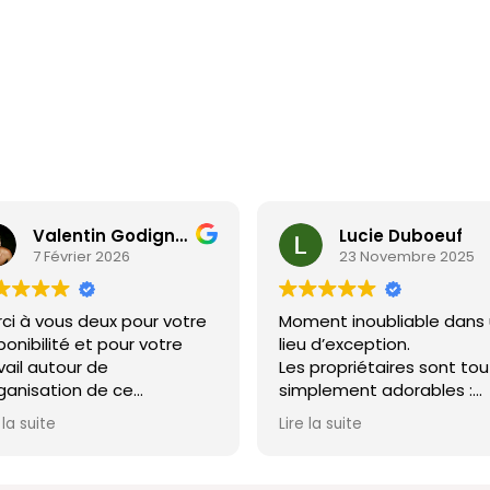
Valentin Godignon
Lucie Duboeuf
7 Février 2026
23 Novembre 2025
ci à vous deux pour votre
Moment inoubliable dans
ponibilité et pour votre
lieu d’exception.
vail autour de
Les propriétaires sont tou
rganisation de ce
simplement adorables :
nifique week-end. La
attentionnés, disponibles
 la suite
Lire la suite
éo n'était pas au RDV,
très à l’écoute.
s le château se prête très
Un endroit idéal pour se
n à une organisation
ressourcer, célébrer un