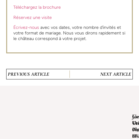
Téléchargez la brochure
Réservez une visite
Écrivez-nous
avec vos dates, votre nombre d’invités et
votre format de mariage. Nous vous dirons rapidement si
le château correspond à votre projet.
PREVIOUS ARTICLE
NEXT ARTICLE
Je
Lie
Co
Ve
Uti
Ch
Pl
Con
dép
D'i
no
10