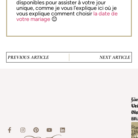
disponibles pour assister à votre jour
unique, comme je vous l’explique ici où je
vous explique comment choisir
la date de
votre mariage
😊
PREVIOUS ARTICLE
NEXT ARTICLE
Je
Lie
Co
Ve
Uti
Ch
Pl
Con
dép
D'i
no
10
–
Mar
13
r
en