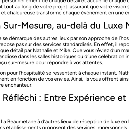
 personnellement de chaque détail et accueille chaque c
 tout au long de votre projet, assurant que votre vision so
 et chaleureuse transforme chaque événement en une e
n Sur-Mesure, au-delà du Luxe
e démarque des autres lieux par son approche de l’hospi
pose pas sur des services standardisés. En effet, il rep
ue détail par Nathalie et Mike. Que vous rêviez d’un mari
randiose dans les salles historiques ou d’une célébration 
çu sur-mesure pour répondre à vos attentes.
ion pour l’hospitalité se ressentent à chaque instant. Nat
nt en fonction de vos envies. Ainsi, ils vous offrent ain
re enchanteur.
Réfléchi : Entre Expérience et
a Beaumetane à d’autres lieux de réception de luxe en P
ains établissements proposent des services impersonnel