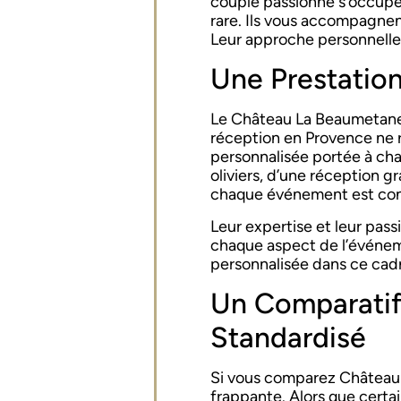
couple passionné s’occupe
rare. Ils vous accompagnent
Leur approche personnelle
Une Prestatio
Le Château La Beaumetane s
réception en Provence ne re
personnalisée portée à chaq
oliviers, d’une réception g
chaque événement est con
Leur expertise et leur pass
chaque aspect de l’événeme
personnalisée dans ce cad
Un Comparatif 
Standardisé
Si vous comparez Château L
frappante. Alors que cert