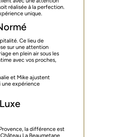
lient avec une attention
it réalisée à la perfection.
xpérience unique.
 Normé
talité. Ce lieu de
ose sur une attention
age en plein air sous les
intime avec vos proches,
halie et Mike ajustent
si une expérience
 Luxe
rovence, la différence est
s, Château La Beaumetane